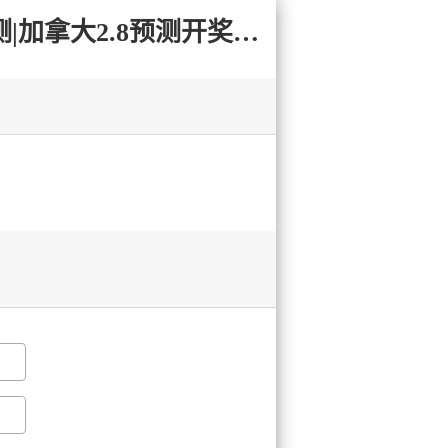
在线预测 -G28.cc 加拿大预测-PC2.8|加拿大2.8在线开奖结果预测|加拿大2.8预测开奖分析|PC加拿大2.8预测结果|加拿大预测pc2.8咪牌|加拿大pc走势预测_走势预测咪牌专业数据统计!