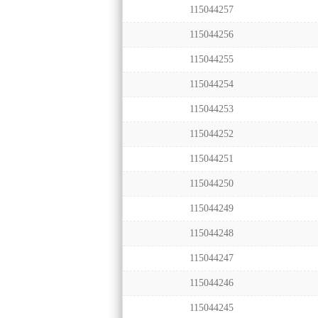
115044257
115044256
115044255
115044254
115044253
115044252
115044251
115044250
115044249
115044248
115044247
115044246
115044245