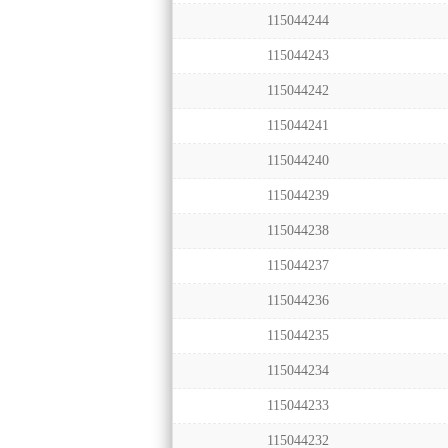
115044244
115044243
115044242
115044241
115044240
115044239
115044238
115044237
115044236
115044235
115044234
115044233
115044232