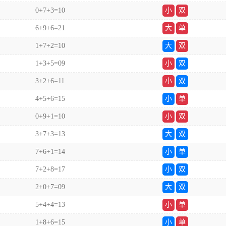
0+7+3=10
小
双
6+9+6=21
大
单
1+7+2=10
大
双
1+3+5=09
小
双
3+2+6=11
小
双
4+5+6=15
小
单
0+9+1=10
小
双
3+7+3=13
大
双
7+6+1=14
小
单
7+2+8=17
小
双
2+0+7=09
大
双
5+4+4=13
小
单
1+8+6=15
小
单