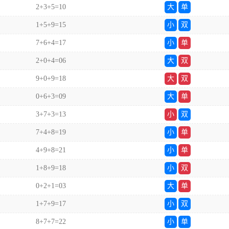
2+3+5=10
大
单
1+5+9=15
小
双
7+6+4=17
小
单
2+0+4=06
大
双
9+0+9=18
大
双
0+6+3=09
大
单
3+7+3=13
小
双
7+4+8=19
小
单
4+9+8=21
小
单
1+8+9=18
小
双
0+2+1=03
大
单
1+7+9=17
小
双
8+7+7=22
小
单