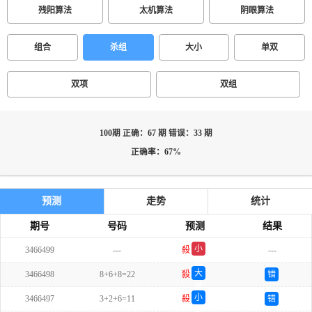
残阳算法
太机算法
阴眼算法
组合
杀组
大小
单双
双项
双组
100期 正确：67 期 错误：33 期
正确率：67%
预测
走势
统计
期号
号码
预测
结果
小
3466499
---
殺
---
单
大
3466498
8+6+8=22
殺
错
双
小
3466497
3+2+6=11
殺
错
单