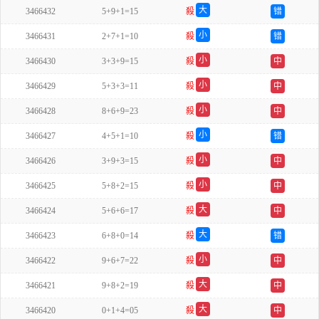
大
3466432
5+9+1=15
殺
错
单
小
3466431
2+7+1=10
殺
错
双
小
3466430
3+3+9=15
殺
中
单
小
3466429
5+3+3=11
殺
中
双
小
3466428
8+6+9=23
殺
中
双
小
3466427
4+5+1=10
殺
错
双
小
3466426
3+9+3=15
殺
中
单
小
3466425
5+8+2=15
殺
中
双
大
3466424
5+6+6=17
殺
中
双
大
3466423
6+8+0=14
殺
错
双
小
3466422
9+6+7=22
殺
中
单
大
3466421
9+8+2=19
殺
中
双
大
3466420
0+1+4=05
殺
中