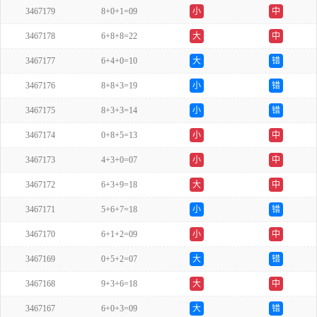
3467179
8+0+1=09
小
中
3467178
6+8+8=22
大
中
3467177
6+4+0=10
大
错
3467176
8+8+3=19
小
错
3467175
8+3+3=14
小
错
3467174
0+8+5=13
小
中
3467173
4+3+0=07
小
中
3467172
6+3+9=18
大
中
3467171
5+6+7=18
小
错
3467170
6+1+2=09
小
中
3467169
0+5+2=07
大
错
3467168
9+3+6=18
大
中
3467167
6+0+3=09
大
错