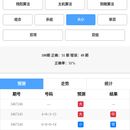
残阳算法
太机算法
阴眼算法
组合
杀组
大小
单双
双项
双组
100期 正确：51 期 错误：49 期
正确率：51%
预测
走势
统计
期号
号码
预测
结果
3467246
---
大
---
双
3467245
4+8+3=15
大
中
3467244
6+8+0=14
小
错