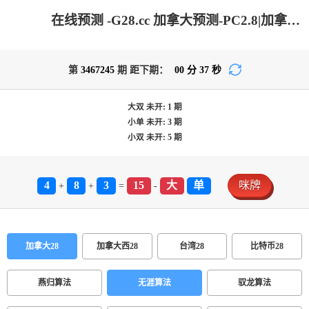
在线预测 -G28.cc 加拿大预测-PC2.8|加拿大2.8在线开奖结果预测|加拿大2.8预测开奖分析|PC加拿大2.8预测结果|加拿大预测pc2.8咪牌|加拿大pc走势预测_走势预测咪牌专业数据统计!
第
3467245
期 距下期：
00
分
37
秒
大双
未开:
1
期
小单
未开:
3
期
小双
未开:
5
期
4
8
3
15
大
单
咪牌
+
+
=
-
加拿大28
加拿大西28
台湾28
比特币28
燕归算法
无涯算法
驭龙算法