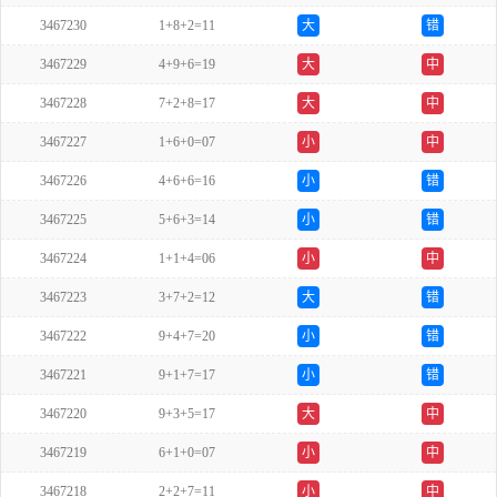
3467230
1+8+2=11
大
错
3467229
4+9+6=19
大
中
3467228
7+2+8=17
大
中
3467227
1+6+0=07
小
中
3467226
4+6+6=16
小
错
3467225
5+6+3=14
小
错
3467224
1+1+4=06
小
中
3467223
3+7+2=12
大
错
3467222
9+4+7=20
小
错
3467221
9+1+7=17
小
错
3467220
9+3+5=17
大
中
3467219
6+1+0=07
小
中
3467218
2+2+7=11
小
中