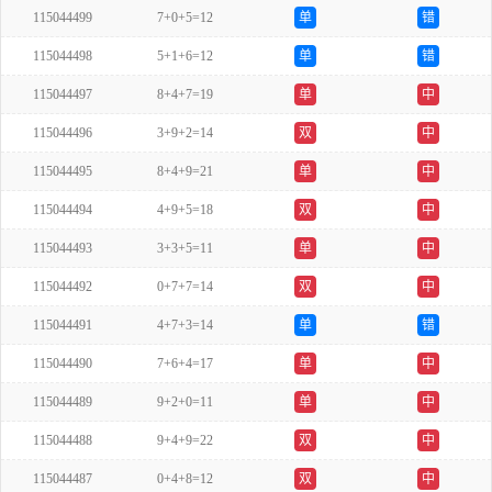
115044499
7+0+5=12
单
错
115044498
5+1+6=12
单
错
115044497
8+4+7=19
单
中
115044496
3+9+2=14
双
中
115044495
8+4+9=21
单
中
115044494
4+9+5=18
双
中
115044493
3+3+5=11
单
中
115044492
0+7+7=14
双
中
115044491
4+7+3=14
单
错
115044490
7+6+4=17
单
中
115044489
9+2+0=11
单
中
115044488
9+4+9=22
双
中
115044487
0+4+8=12
双
中