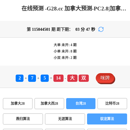
在线预测 -G28.cc 加拿大预测-PC2.8|加拿大2.8在线开奖结果预测|加拿大2.8预测开奖分析|PC加拿大2.8预测结果|加拿大预测pc2.8咪牌|加拿大pc走势预测_走势预测咪牌专业数据统计!
第
115044501
期 距下期：
03
分
47
秒
大单
未开:
4
期
小单
未开:
8
期
小双
未开:
2
期
2
7
5
14
大
双
咪牌
+
+
=
-
加拿大28
加拿大西28
台湾28
比特币28
燕归算法
无涯算法
驭龙算法