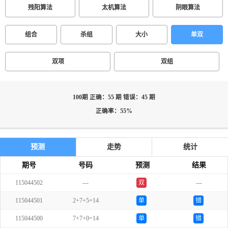
残阳算法
太机算法
阴眼算法
组合
杀组
大小
单双
双项
双组
100期 正确：55 期 错误：45 期
正确率：55%
预测
走势
统计
期号
号码
预测
结果
115044502
---
双
---
115044501
2+7+5=14
单
错
115044500
7+7+0=14
单
错