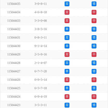
115044435
3+0+8=11
双
错
115044434
4+6+8=18
双
中
115044433
5+3+0=08
双
中
115044432
3+8+5=16
单
错
115044431
0+8+3=11
双
错
115044430
9+1+4=14
单
错
115044429
2+5+9=16
双
中
115044428
2+1+4=07
双
错
115044427
6+7+7=20
单
错
115044426
0+9+5=14
双
中
115044425
6+5+7=18
单
错
115044424
6+9+4=19
单
中
115044423
3+5+3=11
双
错