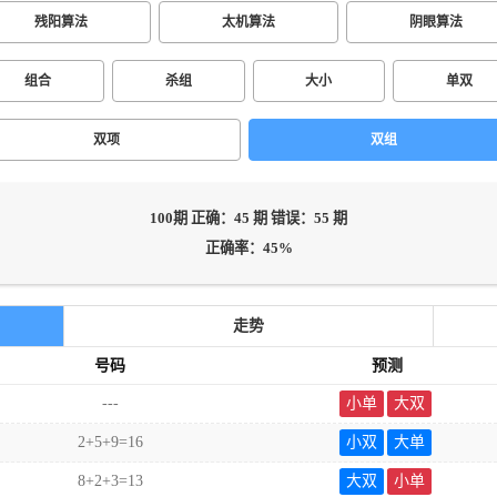
残阳算法
太机算法
阴眼算法
组合
杀组
大小
单双
双项
双组
100期 正确：45 期 错误：55 期
正确率：45%
走势
号码
预测
---
小单
大双
2+5+9=16
小双
大单
8+2+3=13
大双
小单