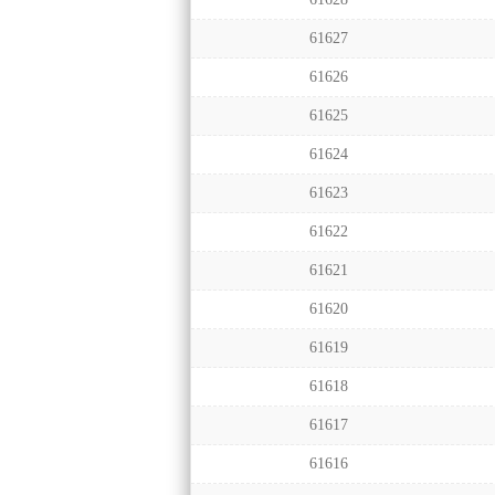
61627
61626
61625
61624
61623
61622
61621
61620
61619
61618
61617
61616