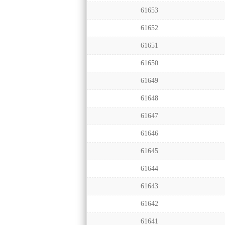
61653
61652
61651
61650
61649
61648
61647
61646
61645
61644
61643
61642
61641