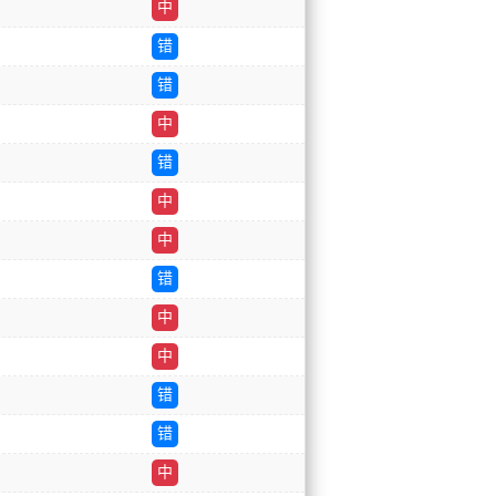
中
错
错
中
错
中
中
错
中
中
错
错
中