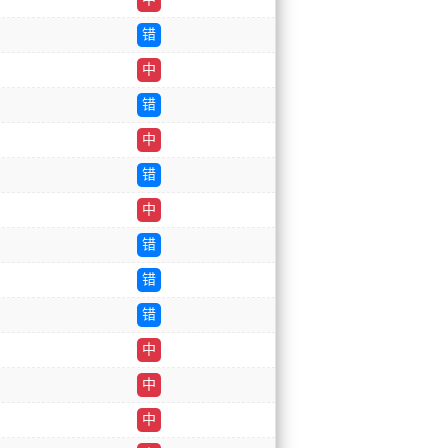
错
中
错
中
错
中
错
错
错
中
中
中