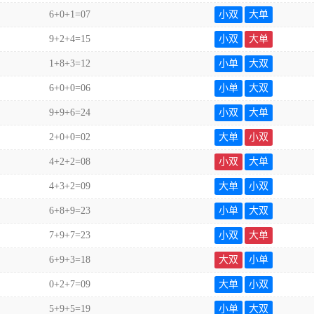
6+0+1=07
小双
大单
9+2+4=15
小双
大单
1+8+3=12
小单
大双
6+0+0=06
小单
大双
9+9+6=24
小双
大单
2+0+0=02
大单
小双
4+2+2=08
小双
大单
4+3+2=09
大单
小双
6+8+9=23
小单
大双
7+9+7=23
小双
大单
6+9+3=18
大双
小单
0+2+7=09
大单
小双
5+9+5=19
小单
大双