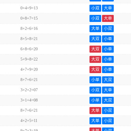
0+4+9=13
小双
大单
0+8+7=15
小双
大单
8+2+6=16
大单
小双
8+5+8=21
大双
小单
6+8+6=20
大双
小单
5+9+8=22
大双
小单
4+7+9=20
大双
小单
8+7+6=21
小单
大双
3+2+2=07
小双
大单
3+1+4=08
小单
大双
8+7+6=21
大单
小双
4+2+5=11
大单
小双
9+7+3=19
大单
小双