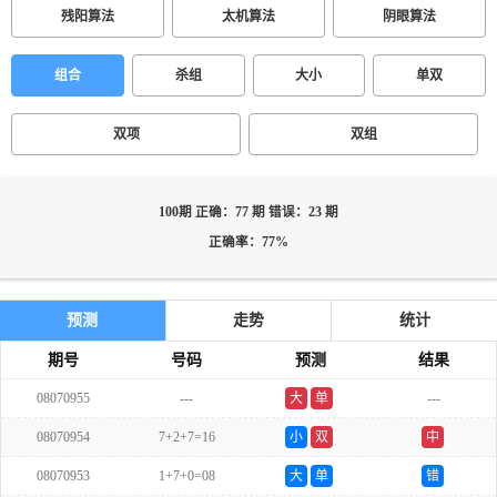
残阳算法
太机算法
阴眼算法
组合
杀组
大小
单双
双项
双组
100期 正确：77 期 错误：23 期
正确率：77%
预测
走势
统计
期号
号码
预测
结果
08070955
---
大
单
---
08070954
7+2+7=16
小
双
中
08070953
1+7+0=08
大
单
错