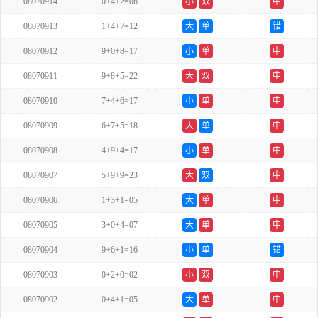
08070914
0+4+2=06
小
双
中
08070913
1+4+7=12
大
单
错
08070912
9+0+8=17
小
单
中
08070911
9+8+5=22
大
双
中
08070910
7+4+6=17
小
单
中
08070909
6+7+5=18
大
单
中
08070908
4+9+4=17
小
单
中
08070907
5+9+9=23
大
双
中
08070906
1+3+1=05
大
单
中
08070905
3+0+4=07
大
单
中
08070904
9+6+1=16
小
单
错
08070903
0+2+0=02
小
双
中
08070902
0+4+1=05
大
单
中