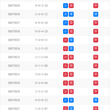
08070939
9+6+3=18
小
双
中
08070938
2+4+6=12
大
单
错
08070937
6+8+6=20
小
双
中
08070936
8+8+4=20
小
双
中
08070935
7+4+0=11
小
双
中
08070934
3+2+5=10
小
单
中
08070933
1+1+2=04
小
双
中
08070932
6+1+1=08
小
双
中
08070931
3+0+1=04
小
双
中
08070930
0+4+0=04
小
双
中
08070929
5+3+2=10
小
双
中
08070928
9+6+8=23
小
双
错
08070927
1+4+2=07
小
双
中