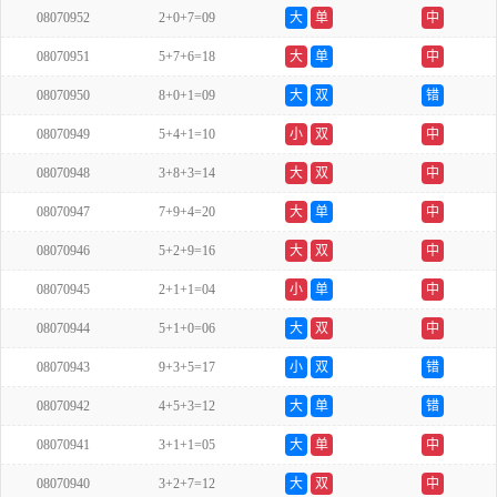
08070952
2+0+7=09
大
单
中
08070951
5+7+6=18
大
单
中
08070950
8+0+1=09
大
双
错
08070949
5+4+1=10
小
双
中
08070948
3+8+3=14
大
双
中
08070947
7+9+4=20
大
单
中
08070946
5+2+9=16
大
双
中
08070945
2+1+1=04
小
单
中
08070944
5+1+0=06
大
双
中
08070943
9+3+5=17
小
双
错
08070942
4+5+3=12
大
单
错
08070941
3+1+1=05
大
单
中
08070940
3+2+7=12
大
双
中