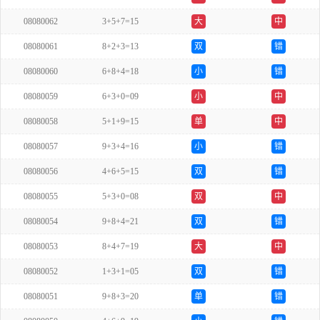
08080062
3+5+7=15
大
中
08080061
8+2+3=13
双
错
08080060
6+8+4=18
小
错
08080059
6+3+0=09
小
中
08080058
5+1+9=15
单
中
08080057
9+3+4=16
小
错
08080056
4+6+5=15
双
错
08080055
5+3+0=08
双
中
08080054
9+8+4=21
双
错
08080053
8+4+7=19
大
中
08080052
1+3+1=05
双
错
08080051
9+8+3=20
单
错