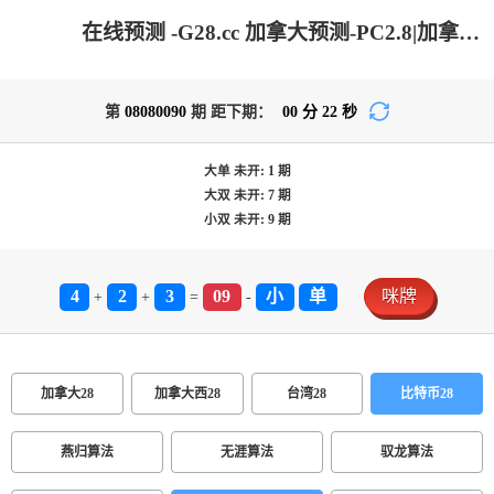
在线预测 -G28.cc 加拿大预测-PC2.8|加拿大2.8在线开奖结果预测|加拿大2.8预测开奖分析|PC加拿大2.8预测结果|加拿大预测pc2.8咪牌|加拿大pc走势预测_走势预测咪牌专业数据统计!
第
08080090
期 距下期：
00
分
22
秒
大单
未开:
1
期
大双
未开:
7
期
小双
未开:
9
期
4
2
3
09
小
单
咪牌
+
+
=
-
加拿大28
加拿大西28
台湾28
比特币28
燕归算法
无涯算法
驭龙算法