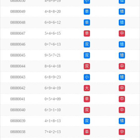
08080050
4+6+9=19
小
错
08080049
4+8+8=20
单
错
08080048
6+0+6=12
单
错
08080047
5+4+6=15
单
中
08080046
0+7+6=13
双
错
08080045
9+5+7=21
双
错
08080044
8+6+4=18
双
中
08080043
6+8+9=23
小
错
08080042
6+9+4=19
大
中
08080041
0+5+4=09
单
中
08080040
6+3+1=10
双
中
08080039
4+1+8=13
双
错
08080038
7+4+2=13
单
中