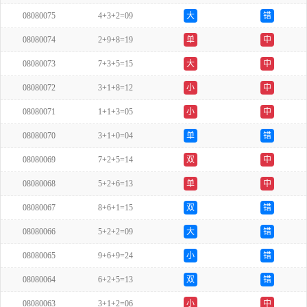
08080075
4+3+2=09
大
错
08080074
2+9+8=19
单
中
08080073
7+3+5=15
大
中
08080072
3+1+8=12
小
中
08080071
1+1+3=05
小
中
08080070
3+1+0=04
单
错
08080069
7+2+5=14
双
中
08080068
5+2+6=13
单
中
08080067
8+6+1=15
双
错
08080066
5+2+2=09
大
错
08080065
9+6+9=24
小
错
08080064
6+2+5=13
双
错
08080063
3+1+2=06
小
中