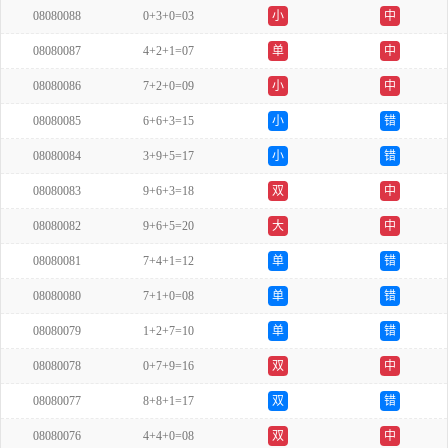
08080088
0+3+0=03
小
中
08080087
4+2+1=07
单
中
08080086
7+2+0=09
小
中
08080085
6+6+3=15
小
错
08080084
3+9+5=17
小
错
08080083
9+6+3=18
双
中
08080082
9+6+5=20
大
中
08080081
7+4+1=12
单
错
08080080
7+1+0=08
单
错
08080079
1+2+7=10
单
错
08080078
0+7+9=16
双
中
08080077
8+8+1=17
双
错
08080076
4+4+0=08
双
中