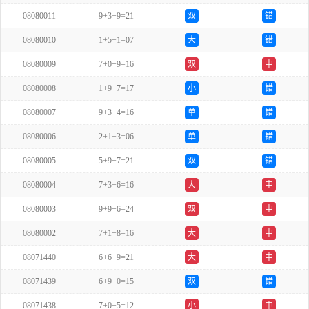
08080011
9+3+9=21
双
错
08080010
1+5+1=07
大
错
08080009
7+0+9=16
双
中
08080008
1+9+7=17
小
错
08080007
9+3+4=16
单
错
08080006
2+1+3=06
单
错
08080005
5+9+7=21
双
错
08080004
7+3+6=16
大
中
08080003
9+9+6=24
双
中
08080002
7+1+8=16
大
中
08071440
6+6+9=21
大
中
08071439
6+9+0=15
双
错
08071438
7+0+5=12
小
中